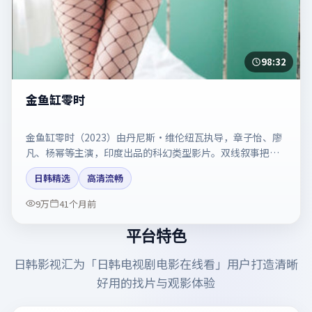
98:32
金鱼缸零时
金鱼缸零时（2023）由丹尼斯·维伦纽瓦执导，章子怡、廖
凡、杨幂等主演，印度出品的科幻类型影片。双线叙事把悬
念保持到最后一刻。剧情简介与主创信息可供检索参考，上
日韩精选
高清流畅
映日期以片方资料为准。
9万
41个月前
平台特色
日韩影视汇
为「
日韩电视剧电影在线看
」用户打造清晰
好用的找片与观影体验