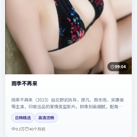
99:04
雨季不再来
雨季不再来（2023）由北野武执导，廖凡、周冬雨、宋康昊
等主演，印度出品的爱情类型影片。群像刻画细腻，配角同
样出彩。剧情简介与主创信息可供检索参考，上映日期以片
日韩精选
高清流畅
方资料为准。
9.3万
40个月前