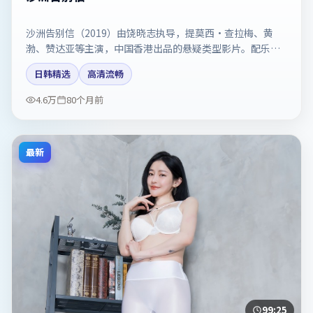
沙洲告别信（2019）由饶晓志执导，提莫西·查拉梅、黄
渤、赞达亚等主演，中国香港出品的悬疑类型影片。配乐与
剪辑强化了宿命感。剧情简介与主创信息可供检索参考，上
日韩精选
高清流畅
映日期以片方资料为准。
4.6万
80个月前
最新
99:25