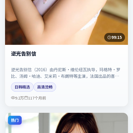
99:15
逆光告别信
逆光告别信（2016）由丹尼斯·维伦纽瓦执导，玛格特·罗
比、汤姆·哈迪、艾米莉·布朗特等主演，法国出品的喜剧
类型影片。动作场面与情感戏比例拿捏得当。剧情简介与主
日韩精选
高清流畅
创信息可供检索参考，上映日期以片方资料为准。
9.2万
117个月前
热门