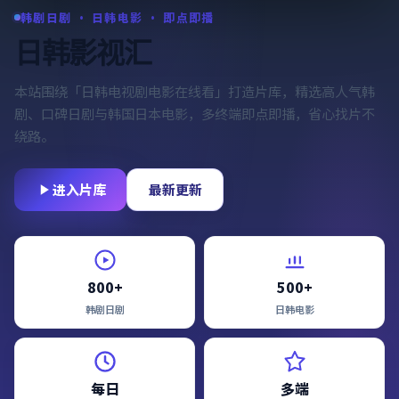
韩剧日剧 · 日韩电影 · 即点即播
日韩影视汇
本站围绕「
日韩电视剧电影在线看
」打造片库，精选高人气韩
剧、口碑日剧与韩国日本电影，多终端即点即播，省心找片不
绕路。
进入片库
最新更新
800+
500+
韩剧日剧
日韩电影
每日
多端