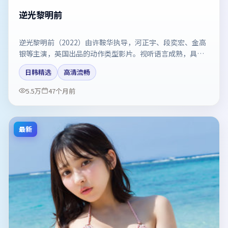
逆光黎明前
逆光黎明前（2022）由许鞍华执导，河正宇、段奕宏、金高
银等主演，英国出品的动作类型影片。视听语言成熟，具备
院线质感。剧情简介与主创信息可供检索参考，上映日期以
日韩精选
高清流畅
片方资料为准。
5.5万
47个月前
最新