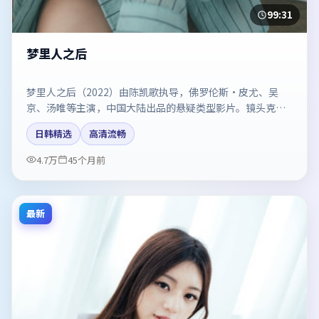
99:31
梦里人之后
梦里人之后（2022）由陈凯歌执导，佛罗伦斯·皮尤、吴
京、汤唯等主演，中国大陆出品的悬疑类型影片。镜头克制
却充满张力，人物弧光完整。剧情简介与主创信息可供检索
日韩精选
高清流畅
参考，上映日期以片方资料为准。
4.7万
45个月前
最新