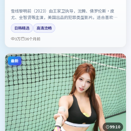
雪线黎明前（2023）由王家卫执导，沈腾、佛罗伦斯·皮
尤、全智贤等主演，美国出品的犯罪类型影片。适合喜欢强
情节与反转的观众。剧情简介与主创信息可供检索参考，上
日韩精选
高清流畅
映日期以片方资料为准。
3万
36个月前
最新
99:10