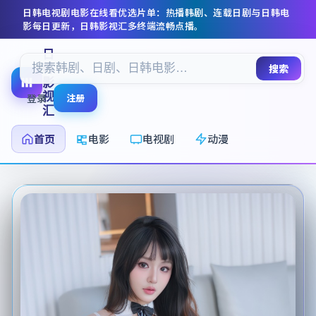
日韩电视剧电影在线看
优选片单：热播韩剧、连载日剧与日韩电
影每日更新，
日韩影视汇
多终端流畅点播。
日
韩
搜索
影
视
登录
注册
汇
首页
电影
电视剧
动漫