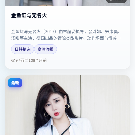
金鱼缸与无名火
金鱼缸与无名火（2017）由林超贤执导，裴斗娜、宋康昊、
汤唯等主演，德国出品的冒险类型影片。动作场面与情感戏
比例拿捏得当。剧情简介与主创信息可供检索参考，上映日
日韩精选
高清流畅
期以片方资料为准。
9.4万
108个月前
最新