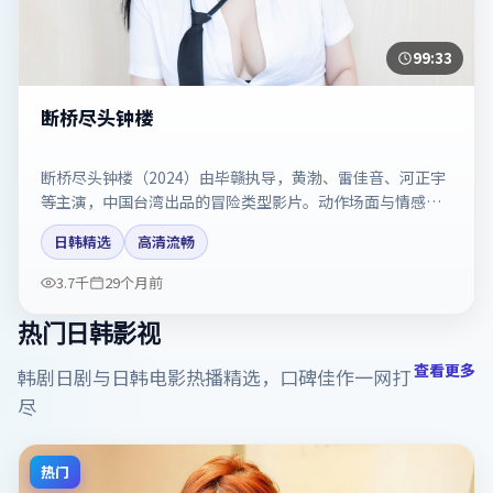
99:33
断桥尽头钟楼
断桥尽头钟楼（2024）由毕赣执导，黄渤、雷佳音、河正宇
等主演，中国台湾出品的冒险类型影片。动作场面与情感戏
比例拿捏得当。剧情简介与主创信息可供检索参考，上映日
日韩精选
高清流畅
期以片方资料为准。
3.7千
29个月前
热门日韩影视
查看更多
韩剧日剧与日韩电影热播精选，口碑佳作一网打
尽
热门