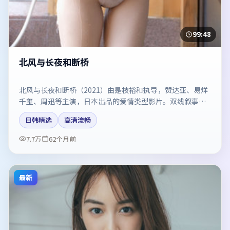
99:48
北风与长夜和断桥
北风与长夜和断桥（2021）由是枝裕和执导，赞达亚、易烊
千玺、周迅等主演，日本出品的爱情类型影片。双线叙事把
悬念保持到最后一刻。剧情简介与主创信息可供检索参考，
日韩精选
高清流畅
上映日期以片方资料为准。
7.7万
62个月前
最新