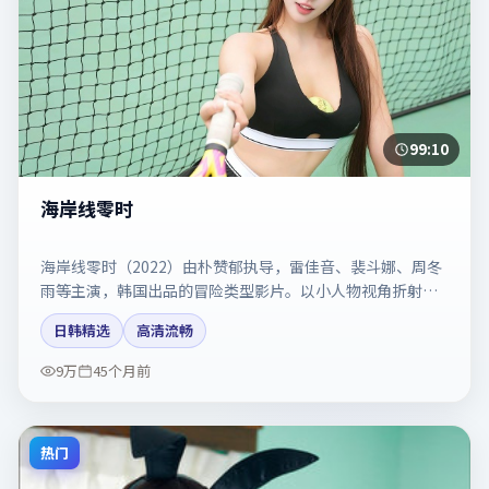
99:10
海岸线零时
海岸线零时（2022）由朴赞郁执导，雷佳音、裴斗娜、周冬
雨等主演，韩国出品的冒险类型影片。以小人物视角折射时
代切片。剧情简介与主创信息可供检索参考，上映日期以片
日韩精选
高清流畅
方资料为准。
9万
45个月前
热门