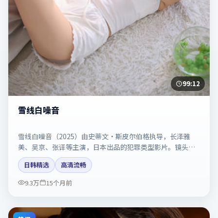
99:12
雪线白噪音
雪线白噪音（2025）由史蒂文·斯皮尔伯格执导，长泽雅
美、吴京、张译等主演，日本出品的犯罪类型影片。镜头克
制却充满张力，人物弧光完整。剧情简介与主创信息可供检
日韩精选
高清流畅
索参考，上映日期以片方资料为准。
9.3万
15个月前