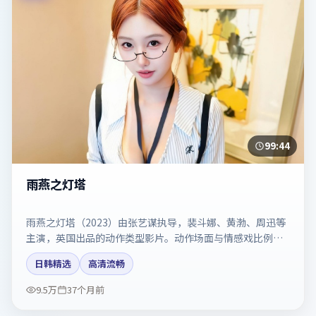
99:44
雨燕之灯塔
雨燕之灯塔（2023）由张艺谋执导，裴斗娜、黄渤、周迅等
主演，英国出品的动作类型影片。动作场面与情感戏比例拿
捏得当。剧情简介与主创信息可供检索参考，上映日期以片
日韩精选
高清流畅
方资料为准。
9.5万
37个月前