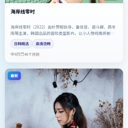
海岸线零时
海岸线零时（2022）由朴赞郁执导，雷佳音、裴斗娜、周冬
雨等主演，韩国出品的冒险类型影片。以小人物视角折射时
代切片。剧情简介与主创信息可供检索参考，上映日期以片
日韩精选
高清流畅
方资料为准。
9万
45个月前
最新