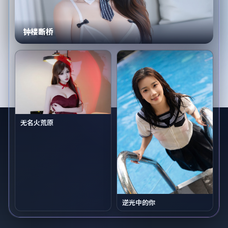
钟楼断桥
无名火荒原
逆光中的你