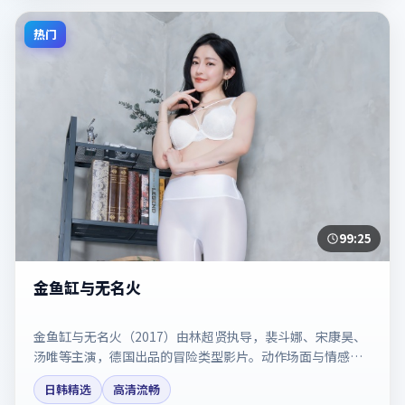
热门
99:25
金鱼缸与无名火
金鱼缸与无名火（2017）由林超贤执导，裴斗娜、宋康昊、
汤唯等主演，德国出品的冒险类型影片。动作场面与情感戏
比例拿捏得当。剧情简介与主创信息可供检索参考，上映日
日韩精选
高清流畅
期以片方资料为准。