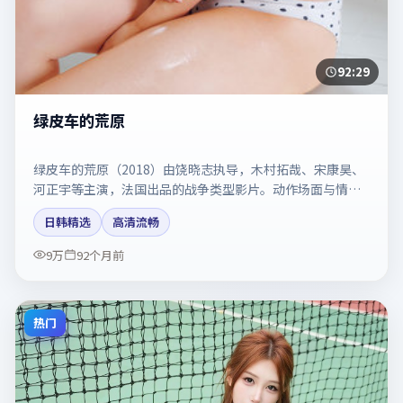
92:29
绿皮车的荒原
绿皮车的荒原（2018）由饶晓志执导，木村拓哉、宋康昊、
河正宇等主演，法国出品的战争类型影片。动作场面与情感
戏比例拿捏得当。剧情简介与主创信息可供检索参考，上映
日韩精选
高清流畅
日期以片方资料为准。
9万
92个月前
热门